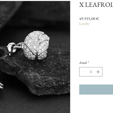
X LEAFRO
Pris
49.555,00 €
Loyalty
Antal
*